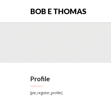
BOB E THOMAS
Profile
[pie_register_profile]