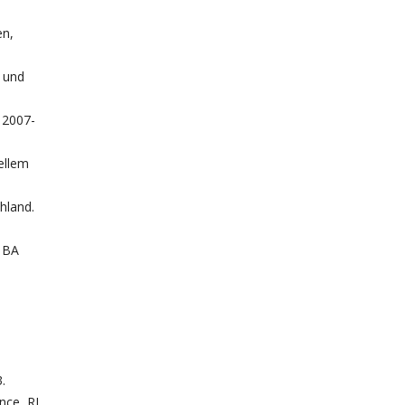
en,
 und
 2007-
ellem
hland.
. BA
.
nce, RI