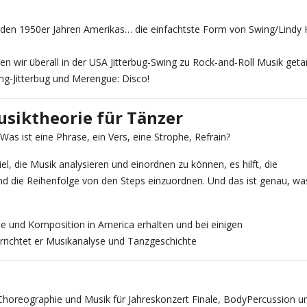
s den 1950er Jahren Amerikas… die einfachtste Form von Swing/Lindy
ben wir überall in der USA Jitterbug-Swing zu Rock-and-Roll Musik get
ng-Jitterbug und Merengue: Disco!
usiktheorie für Tänzer
Was ist eine Phrase, ein Vers, eine Strophe, Refrain?
el, die Musik analysieren und einordnen zu können, es hilft, die
d die Reihenfolge von den Steps einzuordnen. Und das ist genau, was
e und Komposition in America erhalten und bei einigen
richtet er Musikanalyse und Tanzgeschichte
e” Choreographie und Musik für Jahreskonzert Finale, BodyPercussion u