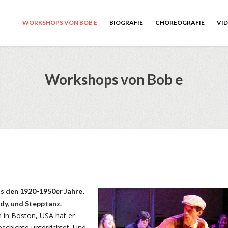
WORKSHOPS VON BOB E
BIOGRAFIE
CHOREOGRAFIE
VI
Workshops von Bob e
us den 1920-1950er Jahre,
dy, und Stepptanz.
 in Boston, USA hat er
chichte unterrichtet. Und