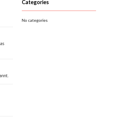
Categories
No categories
cas
annt.