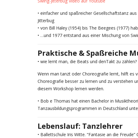
Swing-Jitterbug Video auf Youtube
• einfacher und spaßreicher Gesellschaftstanz au
Jitterbug
• von Bill Haley (1954) bis The Beegees (1977) ha
• …und 1977 entstand aus einer Mischung von Swi
Praktische & Spaßreiche M
• wie lernt man, die Beats und denTakt zu zählen? 
Wenn man tanzt oder Choreografie lernt, hilft es vi
Choreografie besser zu lernen und zu verstehen un
diesem Workshop lernen werden.
• Bob e Thomas hat einen Bachelor in Musiktheori
Tanzausbildungsprogrammen in Deutschland unter
Lebenslauf: Tanzlehrer
• Ballettschule Iris Witte. “Fantasie an die Freud