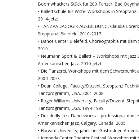
Boomwhackers Stück für 200 Tänzer. Bad Oeynha
• Ballettschule Iris Witte. Workshops in Steppta
2014-jetzt.
• TANZPÄDAGOGIK AUSBILDUNG, Claudia Lorenz – 
Stepptanz. Bielefeld. 2010-2017.
• Dance Center Bielefeld. Choreographie mit dem 
2010.
• Neumann Sport & Ballett – Workshops mit Jazz S
Amerikanischen Jazz. 2010-jetzt.
• Die Tanzerei. Workshops mit dem Schwerpunkt au
2004-2007.
• Dean College, Faculty/Dozent. Stepptanz Techni
Tanzprogramm, USA. 2001-2008.
• Roger Williams University, Faculty/Dozent. Stepp
Tanzprogramm, USA. 1994-1999.
• Decidedly Jazz Danceworks – professional danc
Amerikanischen Jazz. Calgary, Canada. 2005.
• Harvard University, jährlicher Gastredner: Ame
• Kennedy Center Theater Festival. Workshop mit 